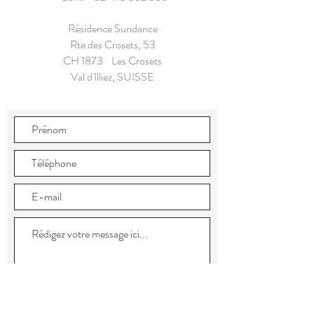
Résidence Sundance
Rte des Crosets, 53
CH 1873 Les Crosets
Val d'Illiez, SUISSE