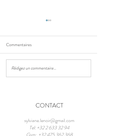
Aquaparc
Alpinisme
Commentaires
Rédigez un commentaire...
CONTACT
sylviane.lenoir@gmail.com
Tel:
+32 2 633 32 94
Gsm:
+32 475 362 368