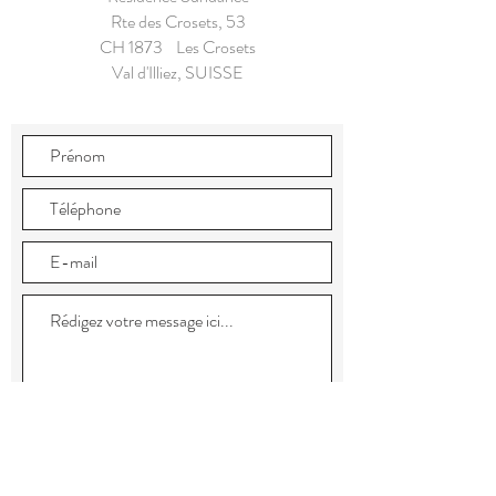
Rte des Crosets, 53
CH 1873 Les Crosets
Val d'Illiez, SUISSE