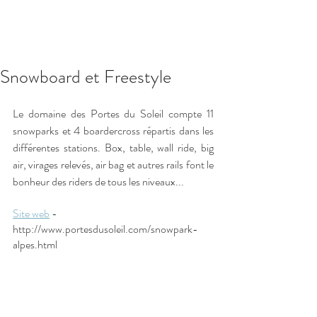
Réserver
Snowboard et Freestyle
Le domaine des Portes du Soleil compte 11 
snowparks et 4 boardercross répartis dans les 
différentes stations. Box, table, wall ride, big 
air, virages relevés, air bag et autres rails font le 
bonheur des riders de tous les niveaux...
Site web
 -     
http://www.portesdusoleil.com/snowpark-
alpes.html