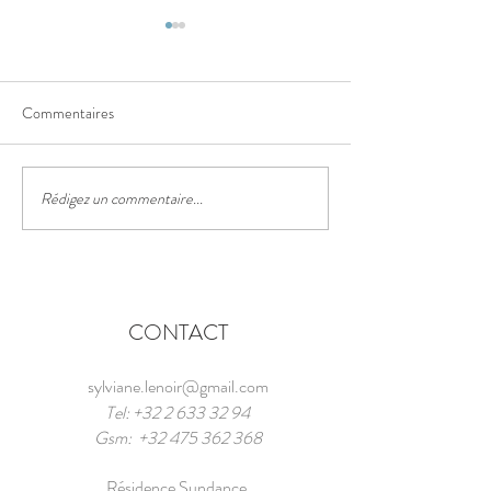
Aquaparc
Alpinisme
Commentaires
Rédigez un commentaire...
CONTACT
sylviane.lenoir@gmail.com
Tel:
+32 2 633 32 94
Gsm:
+32 475 362 368
Résidence Sundance